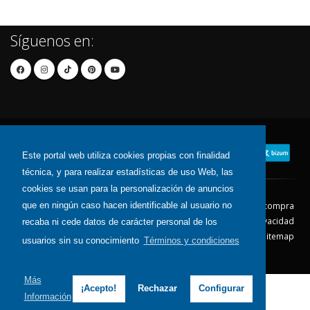
Síguenos en:
Este portal web utiliza cookies propias con finalidad
técnica, y para realizar estadísticas de uso Web, las
cookies se usan para la personalización de anuncios
que en ningún caso hacen identificable al usuario no
Contacto
Aviso Legal
Condiciones de compra
Política de envíos
Política de devolución
Política de Privacidad
recaba ni cede datos de carácter personal de los
Política de Cookies
Sitemap
usuarios sin su conocimiento
Términos y condiciones
© 2026 - Todos los derechos reservados.
Más
¡Acepto!
Rechazar
Configurar
Información