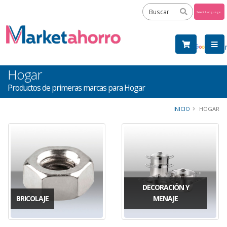
Powered
by
Tra
Hogar
Productos de primeras marcas para Hogar
INICIO
HOGAR
DECORACIÓN Y
BRICOLAJE
MENAJE