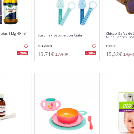
Gotas 1 Mg 40 ml
Chicco Gafas de 
Suavinex Broche con Cinta
Nude Lentes Esp
SUAVINEX
CHICCO
13,71€
15,32€
- 20%
- 20%
17,14€
19,0