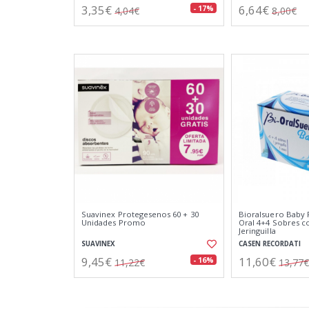
3,35€
6,64€
- 17%
4,04€
8,00€
Suavinex Protegesenos 60 + 30
Bioralsuero Baby 
Unidades Promo
Oral 4+4 Sobres c
Jeringuilla
SUAVINEX
CASEN RECORDATI
9,45€
11,60€
- 16%
11,22€
13,77€