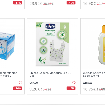
23,92€
16,90€
- 17%
- 16%
28,62€
20,2
Rehidratación
Chicco Babero Monouso Eco 36
Weleda Aceite de
on Vaso y
Uds
Bebe 200 ml
CHICCO
WELEDA
9,20€
16,75€
- 16%
- 16%
10,92€
19,8