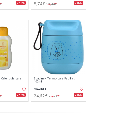
8,74€
- 16%
- 16%
1€
10,44€
 Calendula para
Suavinex Termo para Papillas
400ml
SUAVINEX
24,62€
- 16%
- 16%
8€
29,21€