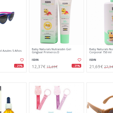
Baby Naturals Nutraisdin Gel
Baby Naturals Nu
l Azules 5 Años
Gingival Primeros D
Corporal 750 ml
ISDIN
ISDIN
12,37€
21,69€
- 21%
- 21%
15,69€
27,3