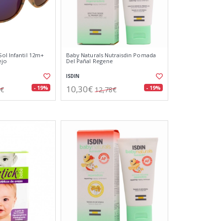
Sol Infantil 12m+
Baby Naturals Nutraisdin Pomada
ejo
Del Pañal Regene
ISDIN
10,30€
- 19%
- 19%
3€
12,78€