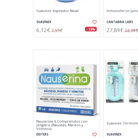
Suavinex Aspirador Nasal
Inmunoferon Junio
SUAVINEX
CANTABRIA LABS
6,12€
27,89€
- 19%
7,55€
34,38€
Nauserina 6 Comprimidos con
Suavinex Termom
Jengibre (Náuseas, Mareos y
Vómitos)
DEITERS
SUAVINEX