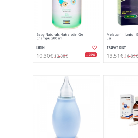
Baby Naturals Nutraisdin Gel
Melatonin Junior 
Champú 200 ml
Esi
ISDIN
TREPAT DIET
10,30€
13,51€
- 20%
12,88€
16,89€