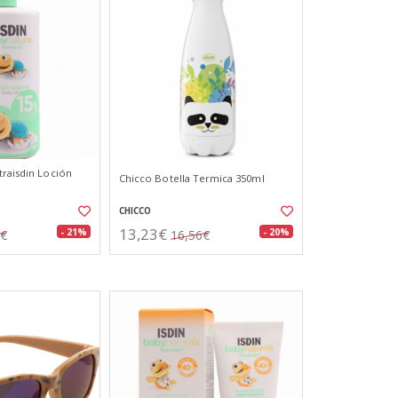
traisdin Loción
Chicco Botella Termica 350ml
CHICCO
13,23€
- 21%
- 20%
4€
16,56€