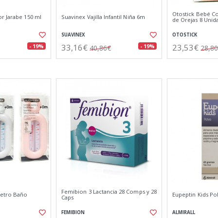
Otostick Bebé Co
r Jarabe 150 ml
Suavinex Vajilla Infantil Niña 6m
de Orejas 8 Unid
SUAVINEX
OTOSTICK
33,16€
23,53€
- 19%
- 19%
40,86€
28,8
Femibion 3 Lactancia 28 Comps y 28
etro Baño
Eupeptin Kids Po
Caps
FEMIBION
ALMIRALL