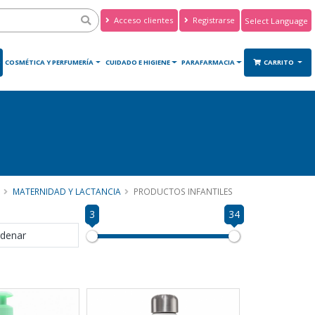
Acceso clientes
Registrarse
Powered by
Translate
O
COSMÉTICA Y PERFUMERÍA
CUIDADO E HIGIENE
PARAFARMACIA
CARRITO
MATERNIDAD Y LACTANCIA
PRODUCTOS INFANTILES
3
34
denar