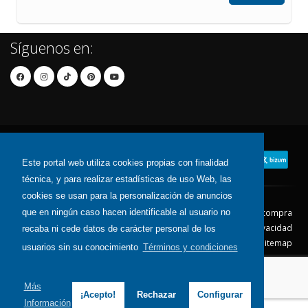
Síguenos en:
Este portal web utiliza cookies propias con finalidad
técnica, y para realizar estadísticas de uso Web, las
cookies se usan para la personalización de anuncios
Contacto
Aviso Legal
Condiciones de compra
que en ningún caso hacen identificable al usuario no
Política de envíos
Política de devolución
Política de Privacidad
recaba ni cede datos de carácter personal de los
Política de Cookies
Sitemap
usuarios sin su conocimiento
Términos y condiciones
© 2026 - Todos los derechos reservados.
Más
¡Acepto!
Rechazar
Configurar
Información