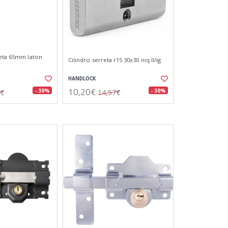
seta 65mm.laton
Cilindro serreta r15 30x30 niq.ll/ig.
HANDLOCK
10,20€
- 30%
- 30%
7€
14,57€