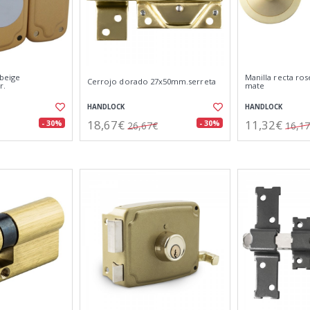
beige
Manilla recta ro
Cerrojo dorado 27x50mm.serreta
r.
mate
HANDLOCK
HANDLOCK
18,67€
11,32€
- 30%
- 30%
26,67€
16,1