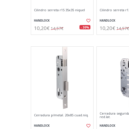
Cilindro serreta r15 35x35 niquel
Cilindro serreta r1
HANDLOCK
HANDLOCK
10,20€
10,20€
- 30%
14,57€
14,57€
Cerradura segurid
Cerradura p/metal. 20x85 cuad.niq.
red.lat.
HANDLOCK
HANDLOCK