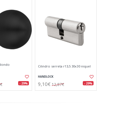
edondo
Cilindro serreta r13,5 30x30 niquel
HANDLOCK
9,10€
- 29%
- 29%
0€
12,87€