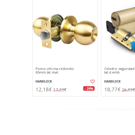
Pomo oficina redondo
Cilindro seguridad
65mm.lat.mat.
lat.d.emb.
HANDLOCK
HANDLOCK
12,18€
18,77€
- 29%
17,23€
26,55€