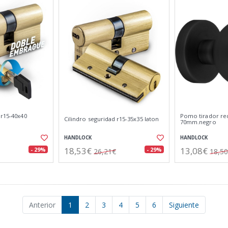
 r15-40x40
Pomo tirador r
Cilindro seguridad r15-35x35 laton
70mm.negro
HANDLOCK
HANDLOCK
18,53€
13,08€
- 29%
- 29%
26,21€
18,5
Anterior
1
2
3
4
5
6
Siguiente