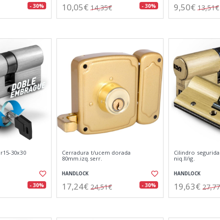
10,05€
9,50€
- 30%
- 30%
14,35€
13,51€
 r15-30x30
Cerradura t/ucem dorada
Cilindro segurida
80mm.izq.serr.
niq.ll/ig.
HANDLOCK
HANDLOCK
17,24€
19,63€
- 30%
- 30%
24,51€
27,7