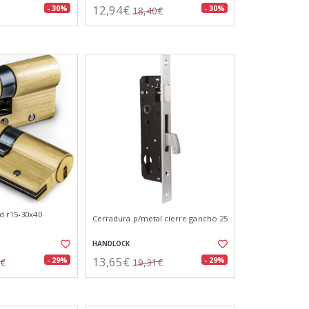
12,94€
- 30%
- 30%
18,40€
d r15-30x40
Cerradura p/metal cierre gancho 25
HANDLOCK
13,65€
- 29%
- 29%
7€
19,31€