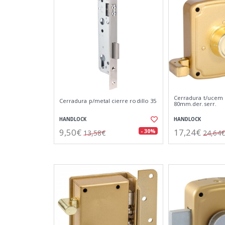
Cerradura t/ucem
Cerradura p/metal cierre rodillo 35
80mm.der.serr.
HANDLOCK
HANDLOCK
9,50€
17,24€
- 30%
13,58€
24,64€