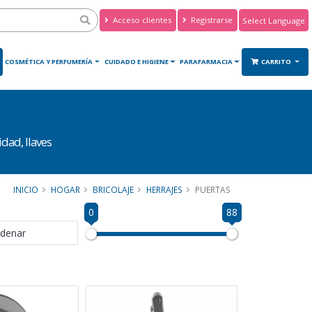
Acceso clientes
Registrarse
Powered by
Translate
O
COSMÉTICA Y PERFUMERÍA
CUIDADO E HIGIENE
PARAFARMACIA
CARRITO
dad, llaves
INICIO
HOGAR
BRICOLAJE
HERRAJES
PUERTAS
0
88
denar