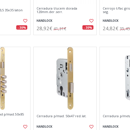
Cerradura t/ucem dorada
Cerrojo t/fac gr
3,5 35x35 laton
120mm.der.serr.
seg.
HANDLOCK
HANDLOCK
28,92€
24,82€
- 30%
- 30%
41,31€
35,4
ad p/mad.50x85
Cerradura p/mad. 50x47 red.lat.
Cerradura p/metal
HANDLOCK
HANDLOCK