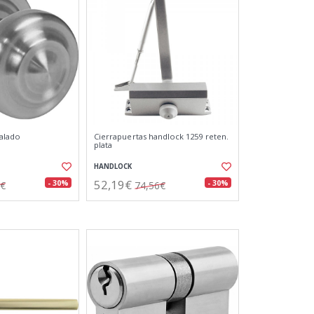
alado
Cierrapuertas handlock 1259 reten.
plata
HANDLOCK
52,19€
- 30%
- 30%
6€
74,56€