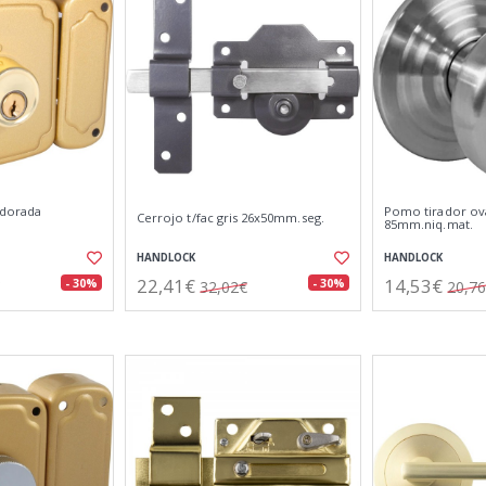
 dorada
Pomo tirador ov
Cerrojo t/fac gris 26x50mm.seg.
85mm.niq.mat.
HANDLOCK
HANDLOCK
22,41€
14,53€
- 30%
- 30%
32,02€
20,7