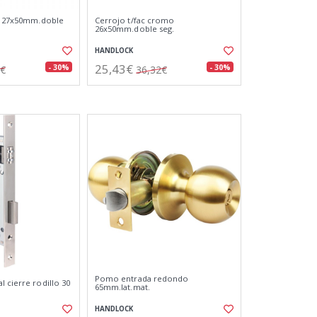
is 27x50mm.doble
Cerrojo t/fac cromo
26x50mm.doble seg.
HANDLOCK
25,43€
- 30%
- 30%
5€
36,32€
Pomo entrada redondo
 cierre rodillo 30
65mm.lat.mat.
HANDLOCK