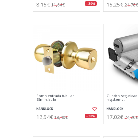
8,15€
15,25€
- 30%
11,64€
21,78€
Pomo entrada tubular
Cilindro seguridad
65mm.lat.brill.
niq.d.emb.
HANDLOCK
HANDLOCK
12,94€
17,02€
- 30%
18,40€
24,20€