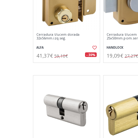
Cerradura t/ucem dorada
Cerradura t/ucem 
32x56mm.izq.seg.
25x50mm.pom.ser
ALFA
HANDLOCK
41,37€
19,09€
- 30%
59,10€
27,27€