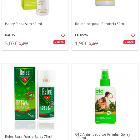
Halley Picbalsam 40 ml
Rollon corporal Citronela 50ml
HALLEY
LAISEVEN
5,07€
1,90€
- 46%
- 44%
9,45€
3,40€
OTC Antimosquitos Familiar Spray
Relec Extra Fuerte Spray 75ml
100 ml