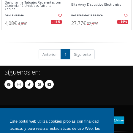
Davipharma Tatuajes Repelentes con
Bite Away Dispositivo Electronico
Citronela 12 Unidades Patrulla
Canina
DAVI PHARMA
PARAFARMACIA BÁSICA
4,08€
27,77€
- 16%
- 16%
4,85€
32,97€
Anterior
1
Siguiente
Síguenos en:
Este portal web utiliza cookies propias con finalidad
técnica, y para realizar estadísticas de uso Web, las