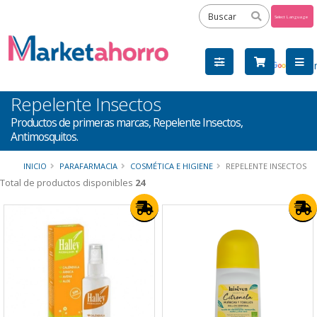
Powered
by
Tra
Repelente Insectos
Productos de primeras marcas, Repelente Insectos,
Antimosquitos.
INICIO
PARAFARMACIA
COSMÉTICA E HIGIENE
REPELENTE INSECTOS
Total de productos disponibles
24