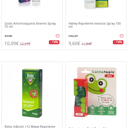
Goibi Antimosquitos Xtreme Spray
Halley Repelente Insectos Spray 150
75 ml
ml
GOIBI
HALLEY
10,09€
9,60€
- 19%
- 19%
12,53€
11,84€
Relec Infantil +12 Meses Repelente