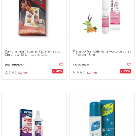
Davipharma Tatuajes Repelentes con
Pranabb Gel Calmante Postpicaduras
Citronela 12 Unidades Cars
1 Rollon 15 m
DAVI PHARMA
PRANAROM
4,08€
9,95€
- 20%
- 19%
5,07€
12,36€