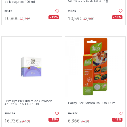
Calmatopic Stick Barra 14 g
de Mosquitos 100 ml
RELEC
VIÑAS
10,80€
10,59€
- 19%
- 18%
13,31€
12,96€
Prim Bye Pic Pulsera de Citronela
Halley Pick Balsam Roll On 12 ml
Adulto Nudo Azul 1 Ud
APIVITA
HALLEY
16,73€
6,36€
- 18%
- 18%
20,46€
7,73€