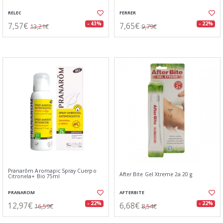
RELEC
FERRER
7,57€
7,65€
- 43%
- 22%
13,21€
9,79€
Pranarôm Aromapic Spray Cuerpo
After Bite Gel Xtreme 2a 20 g
Citronela+ Bio 75ml
PRANAROM
AFTERBITE
12,97€
6,68€
- 22%
- 22%
16,59€
8,54€