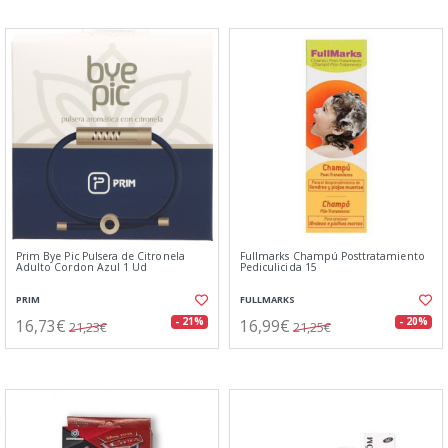
Prim Bye Pic Pulsera de Citronela
Fullmarks Champú Posttratamiento
Adulto Cordon Azul 1 Ud
Pediculicida 15
PRIM
FULLMARKS
16,73€
16,99€
- 21%
- 20%
21,23€
21,25€