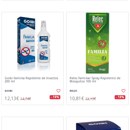
Goibi Familia Repelente de Insectos
Relec Familiar Spray Repelente de
200 ml
Mosquitos 100 ml
GOIBI
RELEC
12,13€
10,81€
- 18%
- 18%
14,74€
13,13€