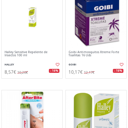
Halley Sensitive Repelente de
Goibi Antimosquitos Xtreme Forte
Insectos 100 ml
Toallitas 16 Uds
HALLEY
GOIBI
8,57€
10,17€
- 16%
- 16%
10,26€
12,17€