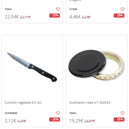
TEKA
STEIN
22,94€
4,46€
- 29%
- 29%
32,11€
6,24€
Cuchillo vegetales 9,5 cm.
Quemador teka nº1 42x34,5
SUPREME
TEKA
3,12€
19,29€
- 28%
- 28%
4,36€
26,87€