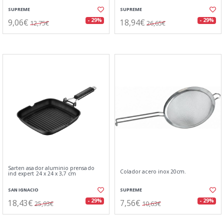
SUPREME
SUPREME
9,06€
18,94€
- 29%
- 29%
12,75€
26,65€
Sarten asador aluminio prensado
Colador acero inox 20cm.
ind expert 24 x 24 x 3,7 cm
SAN IGNACIO
SUPREME
18,43€
7,56€
- 29%
- 29%
25,93€
10,63€