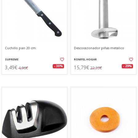
Cuchillo pan 20 cm.
Descorazonador piñas metalico
SUPREME
ROMFEL HOGAR
3,49€
15,79€
- 30%
- 29%
4,96€
22,33€