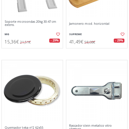
Soporte microondas 20kg 30-47cm
Jamonero mod. horizontal
extens.
MG
SUPREME
15,36€
41,49€
- 29%
- 29%
21,51€
58,08€
Rascador stein metalico vitro
Quemador teka nº2 62x55
c/seguro