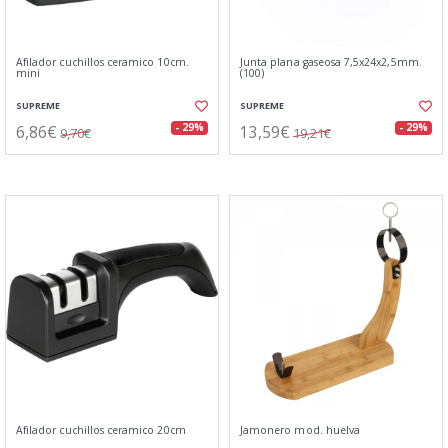
Afilador cuchillos ceramico 10cm.
Junta plana gaseosa 7,5x24x2,5mm.
mini
(100)
SUPREME
SUPREME
6,86€
13,59€
- 29%
- 29%
9,70€
19,21€
Afilador cuchillos ceramico 20cm
Jamonero mod. huelva