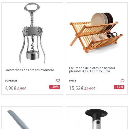
Escurridor de platos de bambú
Sacacorchos dos brazos cromado
plegable 42 x 33,5 x 25,5 cm
SUPREME
5FIVE
4,90€
15,52€
- 30%
- 30%
6,99€
22,06€