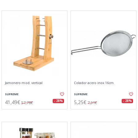
Jamonero mod. vertical
Colador acero inox 16cm.
SUPREME
SUPREME
41,49€
5,25€
- 28%
- 28%
57,78€
7,31€