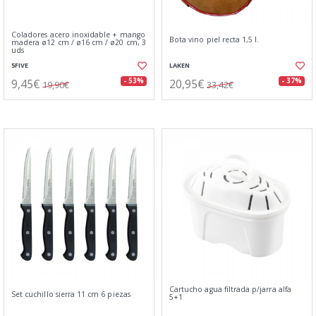
Coladores acero inoxidable + mango
Bota vino piel recta 1,5 l.
madera ø12 cm / ø16 cm / ø20 cm, 3
uds
5FIVE
LAKEN
9,45€
20,95€
- 53%
- 37%
19,90€
33,42€
Cartucho agua filtrada p/jarra alfa
Set cuchillo sierra 11 cm 6 piezas
5+1