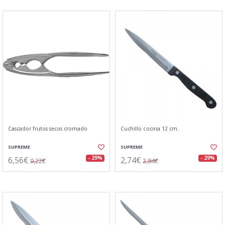
Cascador frutos secos cromado
Cuchillo cocina 12 cm.
SUPREME
SUPREME
6,56€
2,74€
- 29%
- 29%
9,22€
3,84€