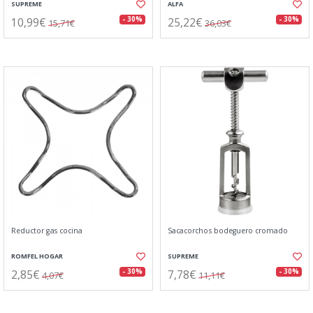
SUPREME
ALFA
10,99€
25,22€
- 30%
- 30%
15,71€
36,03€
Reductor gas cocina
Sacacorchos bodeguero cromado
ROMFEL HOGAR
SUPREME
2,85€
7,78€
- 30%
- 30%
4,07€
11,11€