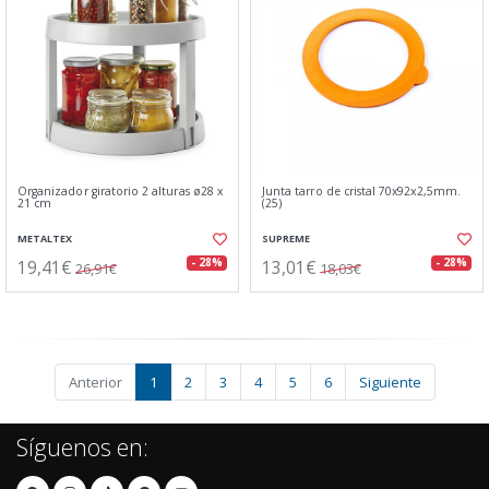
Organizador giratorio 2 alturas ø28 x
Junta tarro de cristal 70x92x2,5mm.
21 cm
(25)
METALTEX
SUPREME
19,41€
13,01€
- 28%
- 28%
26,91€
18,03€
Anterior
1
2
3
4
5
6
Siguiente
Síguenos en: