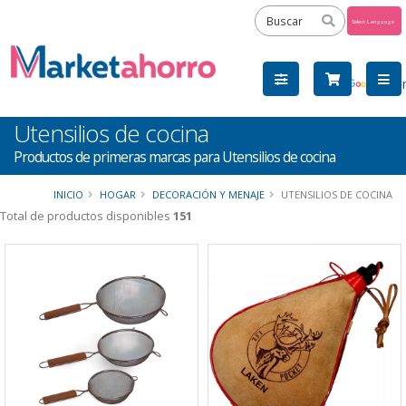
Powered
by
Tra
Utensilios de cocina
Productos de primeras marcas para Utensilios de cocina
INICIO
HOGAR
DECORACIÓN Y MENAJE
UTENSILIOS DE COCINA
Total de productos disponibles
151