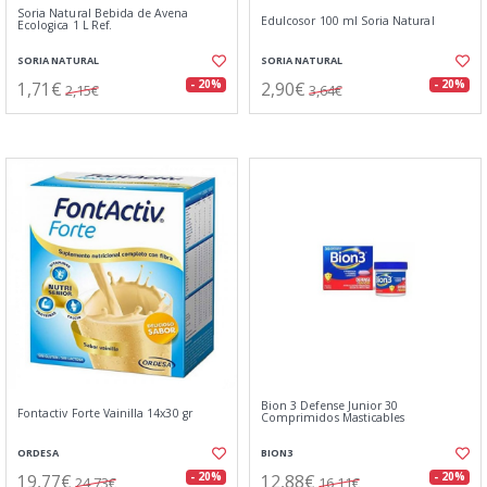
Soria Natural Bebida de Avena
Edulcosor 100 ml Soria Natural
Ecologica 1 L Ref.
SORIA NATURAL
SORIA NATURAL
1,71€
2,90€
- 20%
- 20%
2,15€
3,64€
Bion 3 Defense Junior 30
Fontactiv Forte Vainilla 14x30 gr
Comprimidos Masticables
ORDESA
BION3
19,77€
12,88€
- 20%
- 20%
24,73€
16,11€