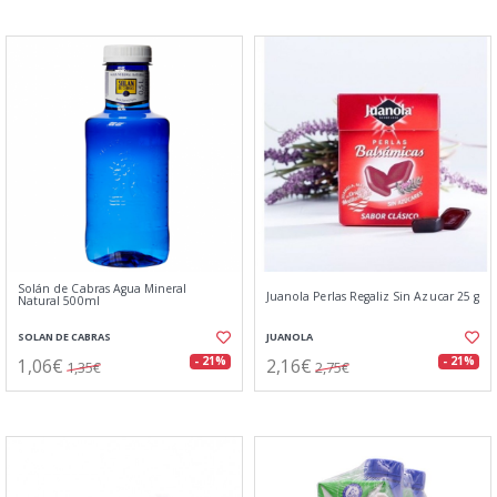
Solán de Cabras Agua Mineral
Juanola Perlas Regaliz Sin Azucar 25 g
Natural 500ml
SOLAN DE CABRAS
JUANOLA
1,06€
2,16€
- 21%
- 21%
1,35€
2,75€