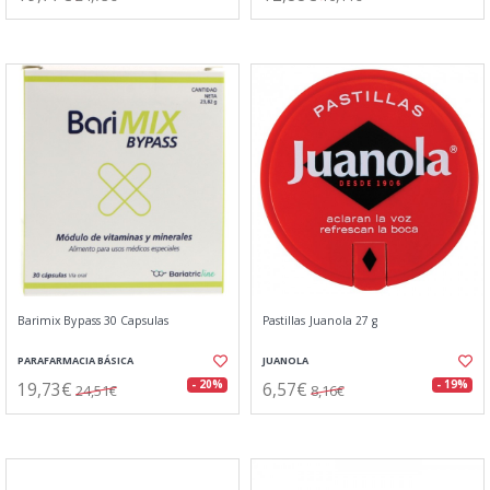
Barimix Bypass 30 Capsulas
Pastillas Juanola 27 g
PARAFARMACIA BÁSICA
JUANOLA
19,73€
6,57€
- 20%
- 19%
24,51€
8,16€