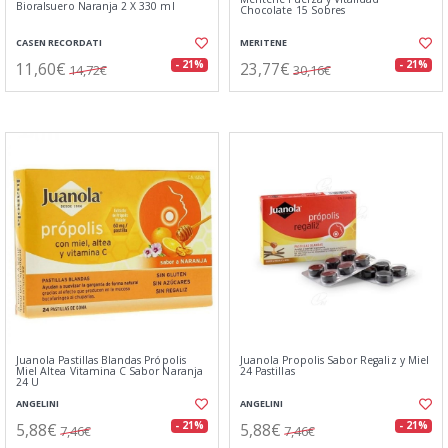
Bioralsuero Naranja 2 X 330 ml
Chocolate 15 Sobres
CASEN RECORDATI
MERITENE
11,60€
23,77€
- 21%
- 21%
14,72€
30,16€
Juanola Pastillas Blandas Própolis
Juanola Propolis Sabor Regaliz y Miel
Miel Altea Vitamina C Sabor Naranja
24 Pastillas
24 U
ANGELINI
ANGELINI
5,88€
5,88€
- 21%
- 21%
7,46€
7,46€