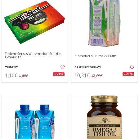
Trident Senses Watermelon Sunrise
Bioralsuero Frutas 2x330ml
Flavour 12u
TRIDENT
CASEN RECORDATI
1,10€
10,31€
- 21%
- 21%
1,40€
13,09€