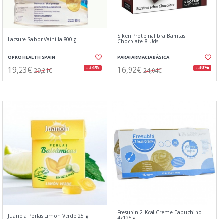
Siken Proteinafibra Barritas
Lacsure Sabor Vainilla 800 g
Chocolate 8 Uds
OPKO HEALTH SPAIN
PARAFARMACIA BÁSICA
19,23€
16,92€
- 34%
- 30%
29,21€
24,04€
Fresubin 2 Kcal Creme Capuchino
Juanola Perlas Limon Verde 25 g
4x125 g