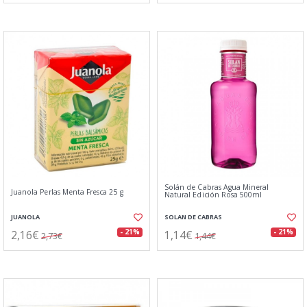
Solán de Cabras Agua Mineral
Juanola Perlas Menta Fresca 25 g
Natural Edición Rosa 500ml
JUANOLA
SOLAN DE CABRAS
2,16€
1,14€
- 21%
- 21%
2,73€
1,44€