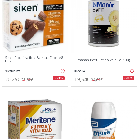
Siken Proteinafibra Barritas Cookie 8
Bimanan Befit Batido Vainilla 360g
Uds
SIKENDIET
RICOLA
20,25€
19,54€
- 21%
- 21%
25,52€
24,62€