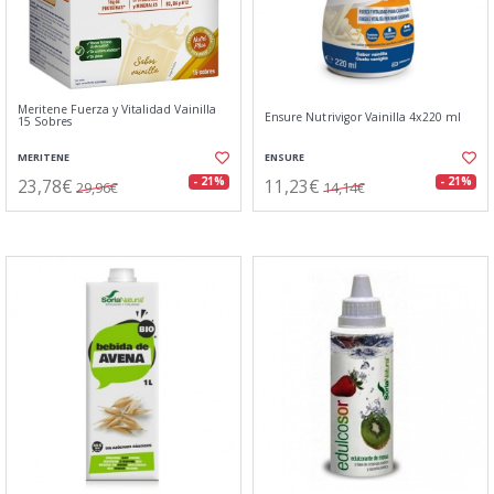
Meritene Fuerza y Vitalidad Vainilla
Ensure Nutrivigor Vainilla 4x220 ml
15 Sobres
MERITENE
ENSURE
23,78€
11,23€
- 21%
- 21%
29,96€
14,14€