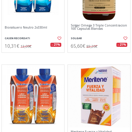
Solgar Omega 3 Triple Concentracion
Bioralsuero Neutro 2x330ml
100 Capsulas Blandas
CASEN RECORDATI
SOLGAR
10,31€
65,60€
- 21%
- 21%
13,09€
83,26€
Meritene Fuerza y Vitalidad