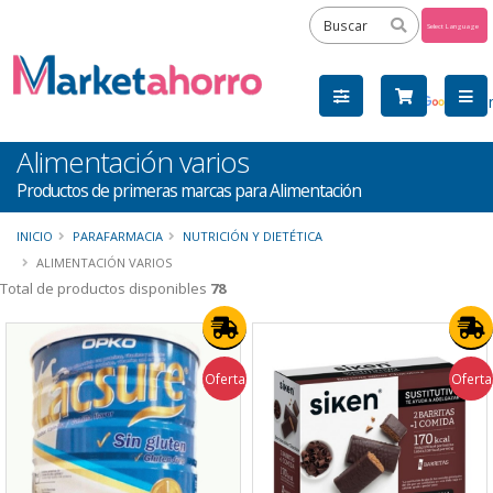
Powered
by
Tra
Alimentación varios
Productos de primeras marcas para Alimentación
INICIO
PARAFARMACIA
NUTRICIÓN Y DIETÉTICA
ALIMENTACIÓN VARIOS
Total de productos disponibles
78
Oferta
Oferta