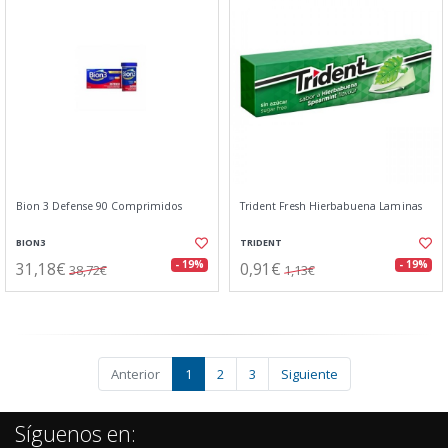
Bion 3 Defense 90 Comprimidos
Trident Fresh Hierbabuena Laminas
BION3
TRIDENT
31,18€
0,91€
- 19%
- 19%
38,72€
1,13€
Anterior
1
2
3
Siguiente
Síguenos en: