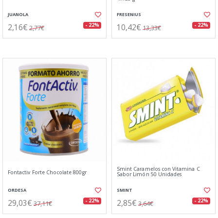
JUANOLA
FRESENIUS
2,16€
10,42€
- 22%
- 22%
2,77€
13,33€
Smint Caramelos con Vitamina C
Fontactiv Forte Chocolate 800gr
Sabor Limón 50 Unidades
ORDESA
SMINT
29,03€
2,85€
- 22%
- 22%
37,11€
3,64€