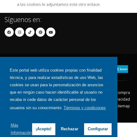
a las cookies le adjuntamos este otro enlace.
Síguenos en:
Este portal web utiliza cookies propias con finalidad
técnica, y para realizar estadísticas de uso Web, las
cookies se usan para la personalización de anuncios
que en ningún caso hacen identificable al usuario no
Contacto
Aviso Legal
Condiciones de compra
Política de envíos
Política de devolución
Política de Privacidad
recaba ni cede datos de carácter personal de los
Política de Cookies
Sitemap
usuarios sin su conocimiento
Términos y condiciones
© 2026 - Todos los derechos reservados.
Más
¡Acepto!
Rechazar
Configurar
Información