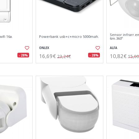
Sensor infrarr.e
ifi 16a.
Powerbank usb+c+micro 5000mah.
6m.360º
ONLEX
ALFA
16,69€
10,82€
- 28%
- 28%
23,24€
15,0