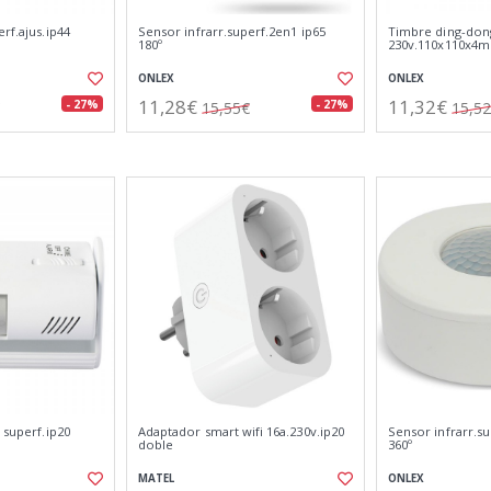
rf.ajus.ip44
Sensor infrarr.superf.2en1 ip65
Timbre ding-don
180º
230v.110x110x4
ONLEX
ONLEX
11,28€
11,32€
- 27%
- 27%
15,55€
15,5
 superf.ip20
Adaptador smart wifi 16a.230v.ip20
Sensor infrarr.s
doble
360º
MATEL
ONLEX