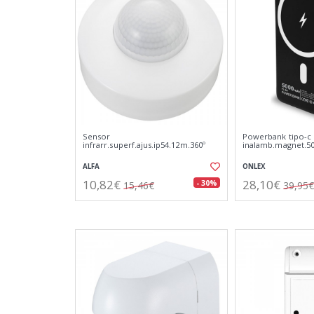
Sensor
Powerbank tipo-c
infrarr.superf.ajus.ip54.12m.360º
inalamb.magnet.5
ALFA
ONLEX
10,82€
28,10€
- 30%
15,46€
39,95€