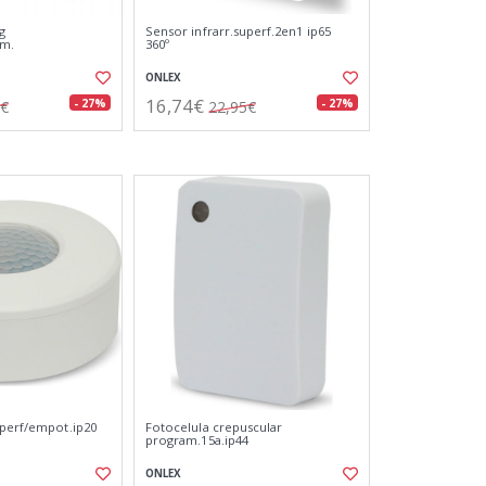
g
Sensor infrarr.superf.2en1 ip65
mm.
360º
ONLEX
16,74€
- 27%
- 27%
2€
22,95€
uperf/empot.ip20
Fotocelula crepuscular
program.15a.ip44
ONLEX