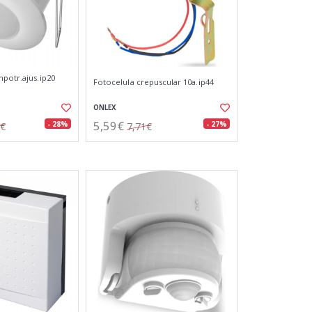
mpotr.ajus.ip20
Fotocelula crepuscular 10a.ip44
ONLEX
5,59€
- 28%
- 27%
0€
7,71€