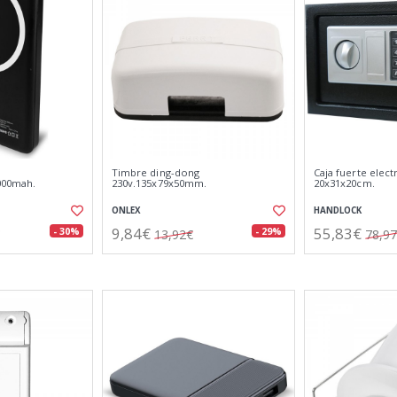
Timbre ding-dong
Caja fuerte elect
000mah.
230v.135x79x50mm.
20x31x20cm.
ONLEX
HANDLOCK
9,84€
55,83€
- 30%
- 29%
13,92€
78,9