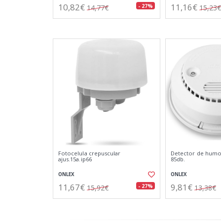
10,82€
11,16€
- 27%
14,77€
15,23€
Fotocelula crepuscular
Detector de humos
ajus.15a.ip66
85db.
ONLEX
ONLEX
11,67€
9,81€
- 27%
15,92€
13,38€