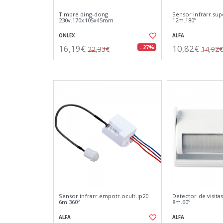
Timbre ding-dong
Sensor infrarr.supe
230v.170x105x45mm.
12m.180º
ONLEX
ALFA
16,19€
10,82€
- 27%
22,33€
14,92€
Sensor infrarr.empotr.ocult.ip20
Detector de visitas
6m.360º
8m.60º
ALFA
ALFA