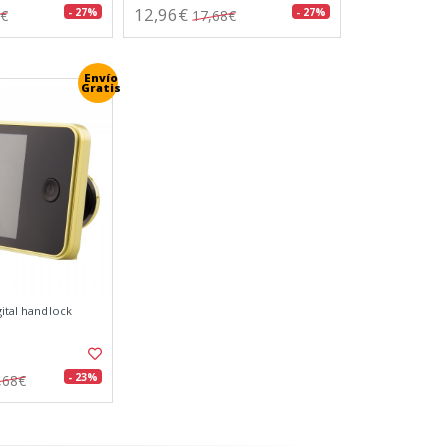
12,96€
- 27%
- 27%
9€
17,68€
Envío
Gratis
gital handlock
- 23%
,68€