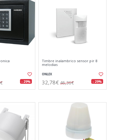
ronica
Timbre inalambrico sensor pir 8
melodias
ONLEX
32,78€
- 29%
- 29%
7€
46,36€