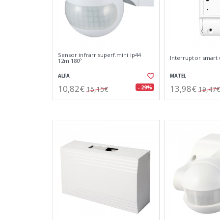
Sensor infrarr.superf.mini ip44
Interruptor smart w
12m.180º
ALFA
MATEL
10,82€
13,98€
- 29%
15,15€
19,47€