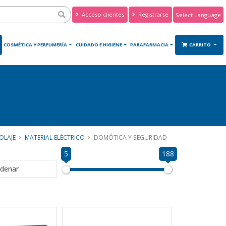
Acceso clientes
Registrarse
Powered by
Translate
O
COSMÉTICA Y PERFUMERÍA
CUIDADO E HIGIENE
PARAFARMACIA
CARRITO
OLAJE
MATERIAL ELÉCTRICO
DOMÓTICA Y SEGURIDAD
5
188
denar