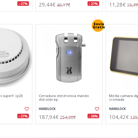
29,44€
11,28€
- 27%
- 27%
40,17€
15,3
Envío
Gratis
 superf. ip20
Cerradura electronica mando
Mirilla camara di
dist.sobrep.
cromada
HANDLOCK
HANDLOCK
187,94€
104,42€
- 27%
- 26%
254,20€
135