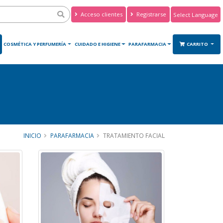
Acceso clientes
Registrarse
Powered by
Translate
O
COSMÉTICA Y PERFUMERÍA
CUIDADO E HIGIENE
PARAFARMACIA
CARRITO
INICIO
PARAFARMACIA
TRATAMIENTO FACIAL