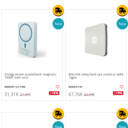
New
New
Energy sistem powerbank magnetic
Mikrotik sxtsq-5axd cpe outdoor wifi6
10000 mah azul
1xgbe
ENERGY SISTEM
MIKROTIK
31,31€
67,76€
- 16%
- 19%
37,45€
84,09€
New
New