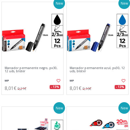
New
New
Marcador permanente negro, px30,
Marcador permanente azul, px30, 12
12 uds, blister
uds, blister
MP
MP
8,01€
8,01€
- 13%
- 13%
9,21€
9,16€
New
New