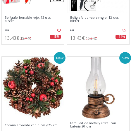
Bolígrafo borrable rojo, 12 uds,
Bolígrafo borrable negro, 12 uds,
blister
blister
MP
MP
13,43€
13,43€
- 15%
- 14%
15,74€
15,54€
New
New
Farol led de metal y cristal con
Corona adviento con piñas ø25 cm
bateria 20 cm