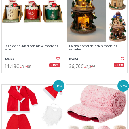
Taza de navidad con nieve modelos
Escena portal de belén modelos
variados
variados
BASICS
BASICS
11,18€
36,76€
- 15%
- 15%
13,10€
43,32€
New
New