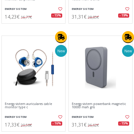
ENERGY SISTEM
ENERGY SISTEM
14,23€
31,31€
- 15%
- 19%
16,77€
38,85€
New
New
Energy sistem auriculares cable
Energy sistem powerbank magnetic
monitor type c
10000 mah gris
ENERGY SISTEM
ENERGY SISTEM
17,33€
31,31€
- 16%
- 15%
20,58€
36,62€