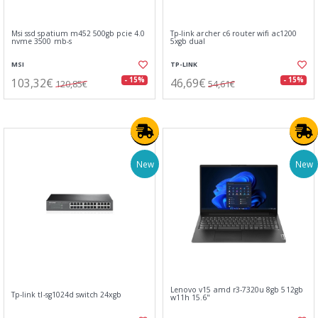
Msi ssd spatium m452 500gb pcie 4.0
Tp-link archer c6 router wifi ac1200
nvme 3500 mb-s
5xgb dual
MSI
TP-LINK
103,32€
46,69€
- 15%
- 15%
120,85€
54,61€
New
New
Lenovo v15 amd r3-7320u 8gb 512gb
Tp-link tl-sg1024d switch 24xgb
w11h 15.6"