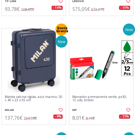
TP-LINK
LENOVO
93,78€
575,05€
- 14%
- 15%
108,85€
672,61€
Envío
New
Gratis
New
Maleta cabina rígida, azul marino, 50
Marcador permanente verde, px30,
l, 40 x 23 x 55 cm
12 uds, blister
MILAN
MP
137,76€
8,01€
- 9%
- 13%
150,58€
9,16€