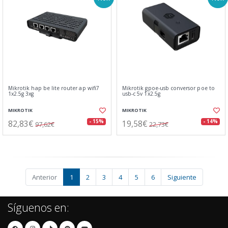
Mikrotik hap be lite router ap wifi7
Mikrotik gpoe-usb conversor poe to
1x2.5g 3xg
usb-c 5v 1x2.5g
MIKROTIK
MIKROTIK
82,83€
19,58€
- 15%
- 14%
97,62€
22,73€
Anterior
1
2
3
4
5
6
Siguiente
Síguenos en: