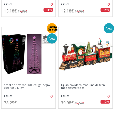
BASICS
BASICS
15,18€
12,18€
- 15%
- 14%
17,89€
14,09€
Envío
New
Gratis
New
árbol de navidad 370 led rgb negro
Figura navideña máquina de tren
exterior 210 cm
modelos variados
BASICS
BASICS
78,25€
39,98€
- 12%
45,69€