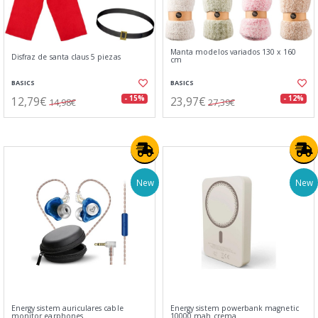
Manta modelos variados 130 x 160
Disfraz de santa claus 5 piezas
cm
BASICS
BASICS
12,79€
23,97€
- 15%
- 12%
14,98€
27,39€
New
New
Energy sistem auriculares cable
Energy sistem powerbank magnetic
monitor earphones
10000 mah crema