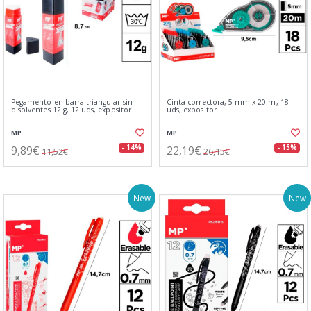
Pegamento en barra triangular sin
Cinta correctora, 5 mm x 20 m, 18
disolventes 12 g, 12 uds, expositor
uds, expositor
MP
MP
9,89€
22,19€
- 14%
- 15%
11,52€
26,15€
New
New