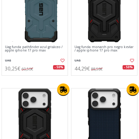
Uag funda pathfinder azul grisáceo /
Uag funda monarch pro negro kevlar
apple iphone 17 pro max
/ apple iphone 17 pro max
UAG
UAG
30,25€
44,29€
- 50%
- 50%
60,50€
88,58€