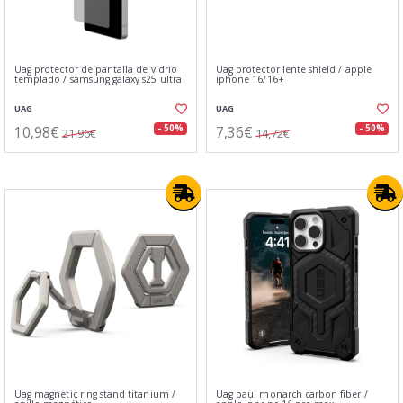
Uag protector de pantalla de vidrio
Uag protector lente shield / apple
templado / samsung galaxy s25 ultra
iphone 16/16+
UAG
UAG
10,98€
7,36€
- 50%
- 50%
21,96€
14,72€
Uag magnetic ring stand titanium /
Uag paul monarch carbon fiber /