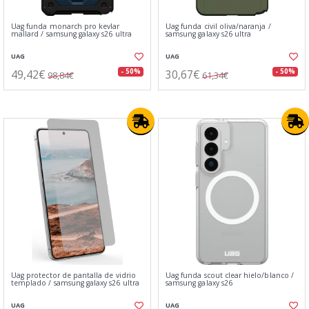
Uag funda monarch pro kevlar
Uag funda civil oliva/naranja /
mallard / samsung galaxy s26 ultra
samsung galaxy s26 ultra
UAG
UAG
49,42€
30,67€
- 50%
- 50%
98,84€
61,34€
Uag protector de pantalla de vidrio
Uag funda scout clear hielo/blanco⁤⁣ /
templado / samsung galaxy s26 ultra
samsung galaxy s26
UAG
UAG