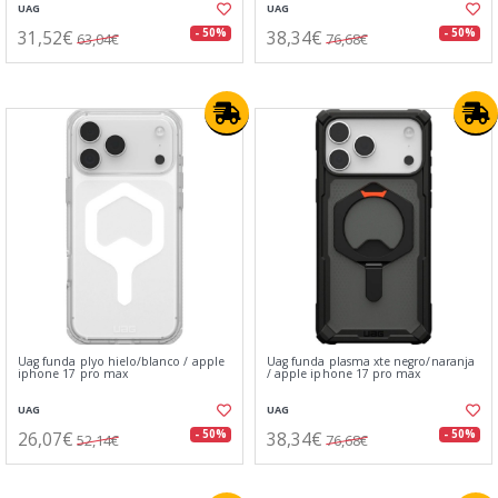
UAG
UAG
31,52€
38,34€
- 50%
- 50%
63,04€
76,68€
Uag funda plyo hielo/blanco / apple
Uag funda plasma xte ⁣⁢​ ‍ ​ ‍​‍ ​‌​‍​‍‌‍‌ ‌​ ‍‌​‍‍ ​​‌‍​‌​​‍ ‍​ ‍‌‌​​‍‍‌‍ ​‍​​ ‌​‌‍negro/naranja
iphone 17 pro max
/ apple iphone 17 pro max
UAG
UAG
26,07€
38,34€
- 50%
- 50%
52,14€
76,68€