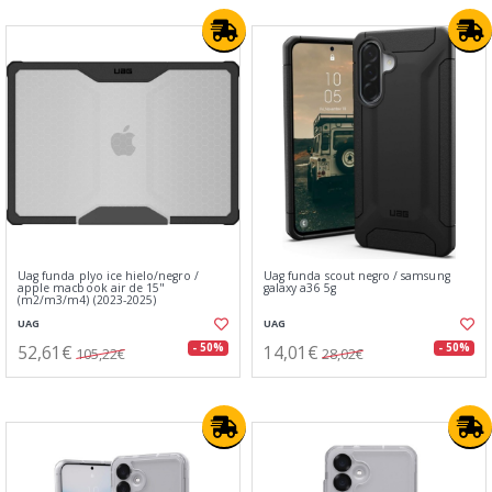
Uag funda plyo ice hielo/negro /
Uag funda scout negro / samsung
apple macbook air de 15"
galaxy a36 5g
(m2/m3/m4) (2023-2025)
UAG
UAG
52,61€
14,01€
- 50%
- 50%
105,22€
28,02€