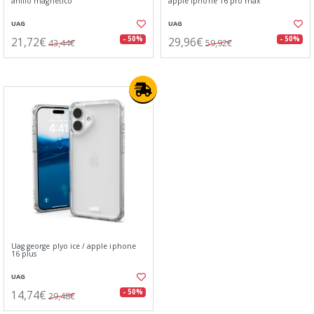
anillo magnético
apple iphone 16 pro max
UAG
UAG
21,72€
29,96€
- 50%
- 50%
43,44€
59,92€
Uag george plyo ice / apple iphone
16 plus
UAG
14,74€
- 50%
29,48€