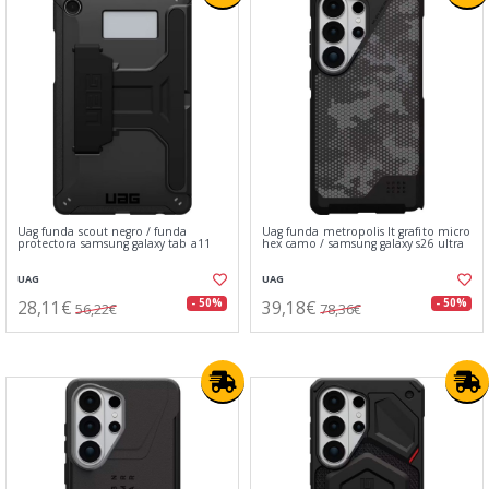
Uag funda scout negro / funda
Uag funda metropolis lt grafito micro
protectora samsung galaxy tab a11
hex camo / samsung galaxy s26 ultra
UAG
UAG
28,11€
39,18€
- 50%
- 50%
56,22€
78,36€