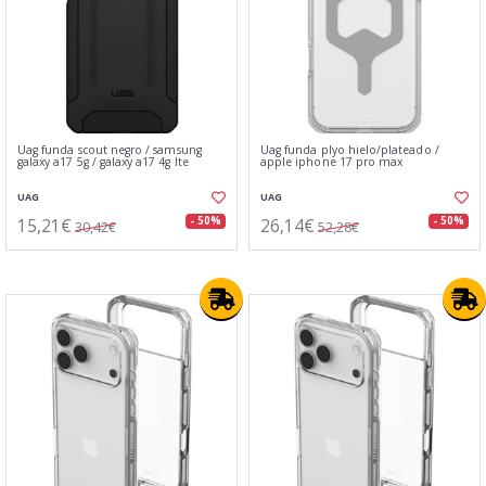
Uag funda scout negro⁤⁣ / samsung
Uag funda plyo hielo/plat⁤eado⁤⁣ /
galaxy a17 5g / galaxy a17 4g lte
apple iphone 17 pro max
UAG
UAG
15,21€
26,14€
- 50%
- 50%
30,42€
52,28€