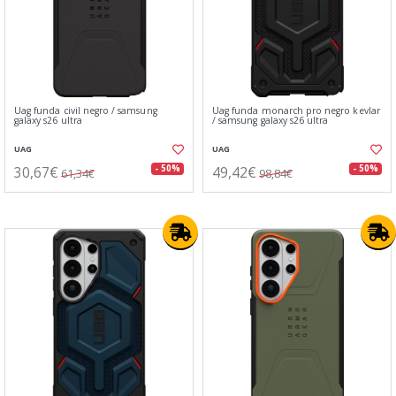
Uag funda civil negro / samsung
Uag funda monarch pro negro kevlar
galaxy s26 ultra
/ samsung galaxy s26 ultra
UAG
UAG
30,67€
49,42€
- 50%
- 50%
61,34€
98,84€