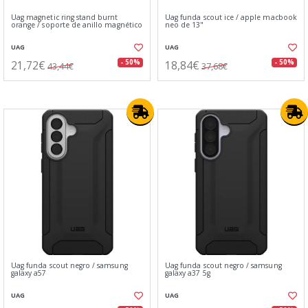
Uag magnetic ring stand burnt
Uag funda scout ice / apple macbook
orange / soporte de anillo magnético
neo de 13"
UAG
UAG
21,72€
18,84€
- 50%
- 50%
43,44€
37,68€
Uag funda scout negro / samsung
Uag funda scout negro / samsung
galaxy a57
galaxy a37 5g
UAG
UAG