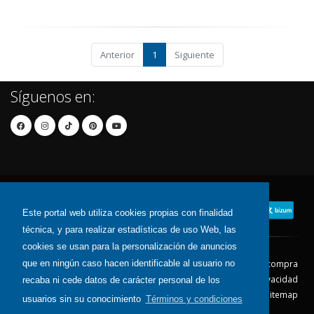
Anterior
1
Siguiente
Síguenos en:
Este portal web utiliza cookies propias con finalidad
técnica, y para realizar estadísticas de uso Web, las
cookies se usan para la personalización de anuncios
que en ningún caso hacen identificable al usuario no
Contacto
Aviso Legal
Condiciones de compra
Política de envíos
Política de devolución
Política de Privacidad
recaba ni cede datos de carácter personal de los
Política de Cookies
Sitemap
usuarios sin su conocimiento
Términos y condiciones