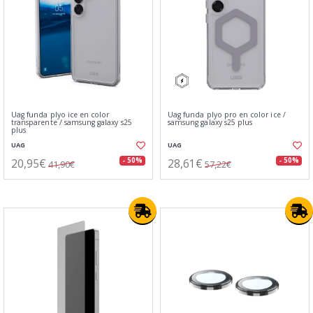
Uag funda plyo ice en color
Uag funda plyo pro en color ice /
transparente / samsung galaxy s25
samsung galaxy s25 plus
plus
UAG
UAG
20,95€
28,61€
- 50%
- 50%
41,90€
57,22€