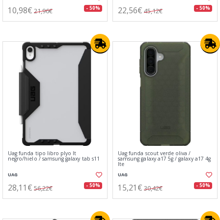
10,98€
22,56€
- 50%
- 50%
21,96€
45,12€
Uag funda tipo libro plyo lt
Uag funda scout verde oliva /
negro/hielo / samsung galaxy tab s11
samsung galaxy a17 5g / galaxy a17 4g
lte
UAG
UAG
28,11€
15,21€
- 50%
- 50%
56,22€
30,42€