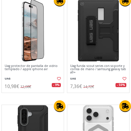
Uag protector de pantalla de vidrio
Uag funda scout series con soporte y
templado / apple iphone air
correa de mano / samsung galaxy tab
a9+
UAG
UAG
10,98€
7,36€
- 9%
- 50%
12,08€
14,72€