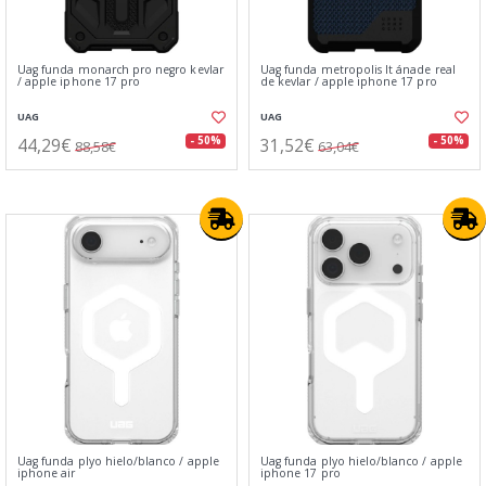
Uag funda monarch pro negro kevlar
Uag funda metropolis lt ánade real
/ apple iphone 17 pro
de kevlar / apple iphone 17 pro
UAG
UAG
44,29€
31,52€
- 50%
- 50%
88,58€
63,04€
Uag funda plyo hielo/blanco / apple
Uag funda plyo hielo/blanco / apple
iphone air
iphone 17 pro