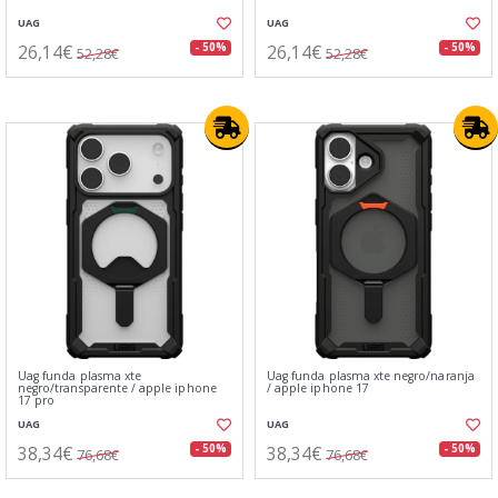
UAG
UAG
26,14€
26,14€
- 50%
- 50%
52,28€
52,28€
Uag funda plasma xte
Uag funda plasma xte negro/naranja
negro/transparente / apple iphone
/ apple iphone 17
17 pro
UAG
UAG
38,34€
38,34€
- 50%
- 50%
76,68€
76,68€