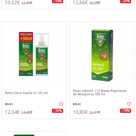
10,02€
12,66€
- 19%
- 21%
12,44€
16,08€
Relec Infantil +12 Meses Repelente
Relec Extra Fuerte Xl 125 ml
de Mosquitos 100 ml
RELEC
RELEC
12,04€
10,80€
- 16%
- 19%
14,40€
13,31€