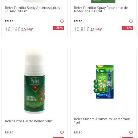
Relec Familia Spray Antimosquitos
Relec Familiar Spray Repelente de
+1 Año 200 ml
Mosquitos 100 ml
RELEC
RELEC
16,14€
10,81€
- 20%
- 18%
20,19€
13,13€
Relec Pulsera Aromatica Doraemon
Relec Extra Fuerte Rollon 50ml
1ud
RELEC
RELEC