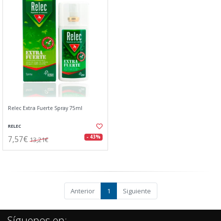
Relec Extra Fuerte Spray 75ml
RELEC
7,57€
- 43%
13,21€
Anterior
1
Siguiente
Síguenos en: